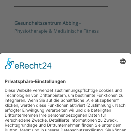
Gesundheitszentrum Abbing
-
Physiotherapie & Medizinische Fitness
Konrad & Kollegen
- Zahnärzte
Dr. med. Richter
- Urologie
Sport Roman